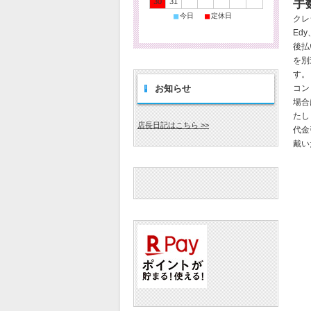
手
30
31
■
■
今日
定休日
クレ
Ed
後払
を別
す。
お知らせ
コン
場合
たし
店長日記はこちら >>
代金
戴い