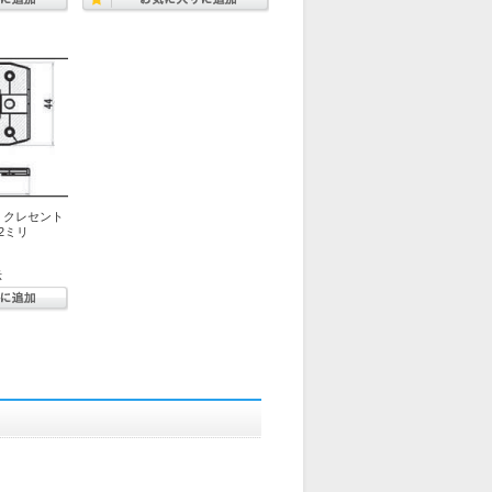
 クレセント
.2ミリ
示