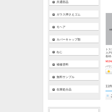
共通部品
ガラス押さえゴム
モヘア
カバーキャップ類
トス
ねじ
ス戸用
長6
¥634
補修塗料
バリ
無料サンプル
11
在庫処分品