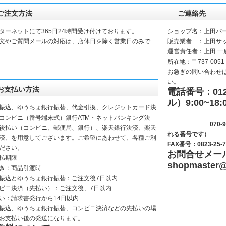
ご注文方法
ご連絡先
ターネットにて365日24時間受け付けております。
ショップ名：上田パ
文やご質問メールの対応は、店休日を除く営業日のみで
販売業者 ：上田サ
運営責任者：上田 一
所在地：〒737-0051
お急ぎの問い合わせ
い。
お支払い方法
電話番号：0120
ル）9:00~18:
振込、ゆうちょ銀行振替、代金引換、クレジットカード決
(サッシ
コンビニ（番号端末式）銀行ATM・ネットバンキング決
070-9281-
後払い（コンビニ、郵便局、銀行）、楽天銀行決済、楽天
れる番号です）
決済、を用意してございます。ご希望にあわせて、各種ご利
FAX番号：0823-25-7
ださい。
お問合せメー
払期限
shopmaster
@
き：商品引渡時
振込とゆうちょ銀行振替：ご注文後7日以内
ビニ決済（先払い）：ご注文後、7日以内
い：請求書発行から14日以内
振込、ゆうちょ銀行振替、コンビニ決済などの先払いの場
お支払い後の発送になります。