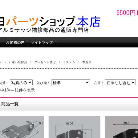
お客様の声
サイトマップ
P
引違い窓部品
クレセント受け
トステム
木造用
切替：
並び順：
在庫：
件中1件～11件を表示
商品一覧