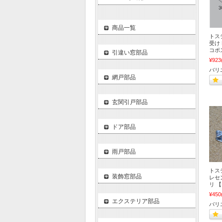
商品一覧
トス
受け 
コポ
引違い窓部品
¥923
バリ
網戸部品
玄関引戸部品
ドア部品
雨戸部品
トス
装飾窓部品
レセン
リ 
¥450
エクステリア部品
バリ