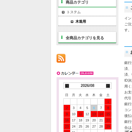
商品カテゴリ
トステム
イン
木造用
ご注
す。
全商品カテゴリを見る
銀行
済、
済、
ID
2026/08
用く
お支
日
月
火
水
木
金
土
代引
1
銀行
2
3
4
5
6
7
8
コン
9
10
11
12
13
14
15
後払
16
17
18
19
20
21
22
銀行
23
24
25
26
27
28
29
合は