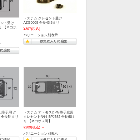
トステム クレセント受け
AZG0008 全長43.5ミリ
セント受け
ミリ 【ネコポ
¥307
(税込)
バリエーション別表示
示
L障子用 ク
トステム アトモス2 PG障子窓用
3 全長54ミリ
クレセント受け BPJ682 全長60ミ
リ 【ネコポス可】
¥209
(税込)
～
示
バリエーション別表示