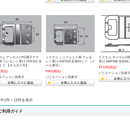
テム アトモス2 PG障子テラ
トステム シンフォニー用 クレセ
トステム サーマル2用
 クレセント受け TRP161 全
ント受け ASP45A 全長64ミリ （メ
受け AMP588 全長66
5ミリ 【ネコポス可】
ール便可）
¥3,535
(税込)
(税込)
¥982
(税込)
バリエーション別表
エーション別表示
バリエーション別表示
件中1件～11件を表示
ご利用ガイド