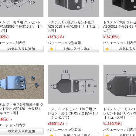
テム アトモス用 クレセント
トステム CX用 クレセント受け
トステム CX用 クレ
FNMS093 全長37.5ミリ 【ネ
AZG0010 全長40.06ミリ 【ネコポ
AZG0011 全長39.6
ス可】
ス可】
ス可】
(税込)
¥187
(税込)
¥187
(税込)
エーション別表示
バリエーション別表示
バリエーション別表
テム アトモス2 複層障子用 ク
ト受け ASP126 全長53ミ
トステム アトモス2 TL障子用 ク
トステム アトモス2 T
【ネコポス可】
レセント受け CPJ272 全長54ミリ
レセント受け CPJ27
【ネコポス可】
【ネコポス可】
(税込)
～
¥590
(税込)
～
¥1,830
(税込)
エーション別表示
バリエーション別表示
バリエーション別表