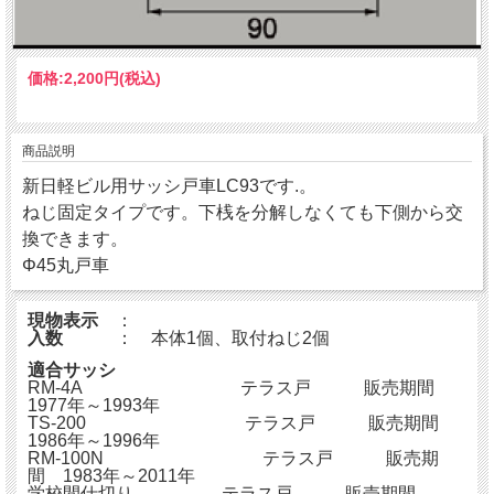
価格:
2,200円
(税込)
商品説明
新日軽ビル用サッシ戸車LC93です.。
ねじ固定タイプです。下桟を分解しなくても下側から交
換できます。
Φ45丸戸車
現物表示
：
入数
： 本体1個、取付ねじ2個
適合サッシ
RM-4A テラス戸 販売期間
1977年～1993年
TS-200 テラス戸 販売期間
1986年～1996年
RM-100N テラス戸 販売期
間 1983年～2011年
学校間仕切り テラス戸 販売期間