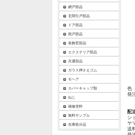
網戸部品
玄関引戸部品
ドア部品
雨戸部品
装飾窓部品
エクステリア部品
共通部品
ガラス押さえゴム
モヘア
色
カバーキャップ類
発
ねじ
補修塗料
配
無料サンプル
シ
ヤ
在庫処分品
送
発