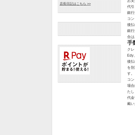
お支
店長日記はこちら >>
代引
銀行
コン
後払
銀行
合は
手
クレ
Ed
後払
を別
す。
コン
場合
たし
代金
戴い