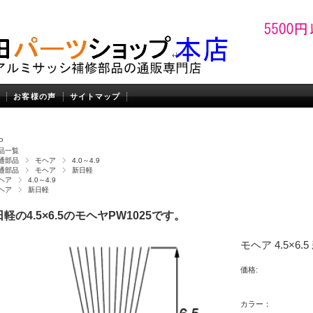
お客様の声
サイトマップ
P
品一覧
通部品
モヘア
4.0～4.9
通部品
モヘア
新日軽
ヘア
4.0～4.9
ヘア
新日軽
軽の4.5×6.5のモヘヤPW1025です。
モヘア 4.5×6.5
価格:
カラー：