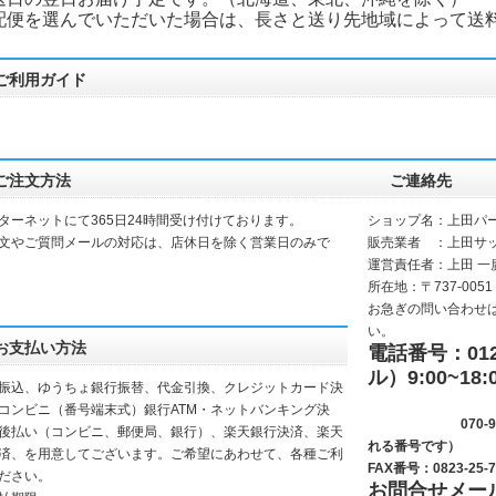
配便を選んでいただいた場合は、長さと送り先地域によって送
ご利用ガイド
ご注文方法
ご連絡先
ターネットにて365日24時間受け付けております。
ショップ名：上田パ
文やご質問メールの対応は、店休日を除く営業日のみで
販売業者 ：上田サ
運営責任者：上田 一
所在地：〒737-0051
お急ぎの問い合わせ
い。
お支払い方法
電話番号：0120
ル）9:00~18:
振込、ゆうちょ銀行振替、代金引換、クレジットカード決
(サッシ
コンビニ（番号端末式）銀行ATM・ネットバンキング決
070-9281-
後払い（コンビニ、郵便局、銀行）、楽天銀行決済、楽天
れる番号です）
決済、を用意してございます。ご希望にあわせて、各種ご利
FAX番号：0823-25-7
ださい。
お問合せメー