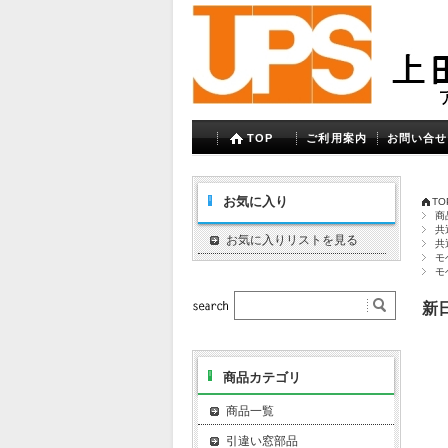
TOP
ご利用案内
お問い合せ
お気に入り
TO
商
共
お気に入りリストを見る
共
モ
モ
新日
商品カテゴリ
商品一覧
引違い窓部品