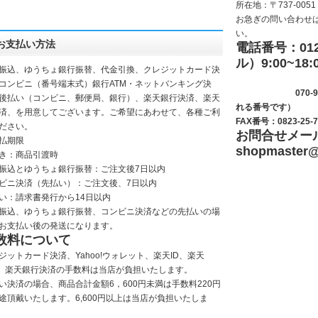
所在地：〒737-0051
お急ぎの問い合わせ
い。
お支払い方法
電話番号：0120
ル）9:00~18:
振込、ゆうちょ銀行振替、代金引換、クレジットカード決
(サッシ
コンビニ（番号端末式）銀行ATM・ネットバンキング決
070-9281-
後払い（コンビニ、郵便局、銀行）、楽天銀行決済、楽天
れる番号です）
決済、を用意してございます。ご希望にあわせて、各種ご利
FAX番号：0823-25-7
ださい。
お問合せメー
払期限
shopmaster
@
き：商品引渡時
振込とゆうちょ銀行振替：ご注文後7日以内
ビニ決済（先払い）：ご注文後、7日以内
い：請求書発行から14日以内
振込、ゆうちょ銀行振替、コンビニ決済などの先払いの場
お支払い後の発送になります。
数料について
ジットカード決済、Yahoo!ウォレット、楽天ID、楽天
y、楽天銀行決済の手数料は当店が負担いたします。
い決済の場合、商品合計金額6，600円未満は手数料220円
途頂戴いたします。6,600円以上は当店が負担いたしま