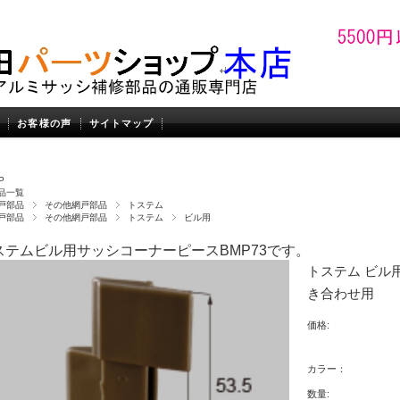
お客様の声
サイトマップ
P
品一覧
戸部品
その他網戸部品
トステム
戸部品
その他網戸部品
トステム
ビル用
ステムビル用サッシコーナーピースBMP73です。
トステム ビル
き合わせ用
価格:
カラー：
数量: