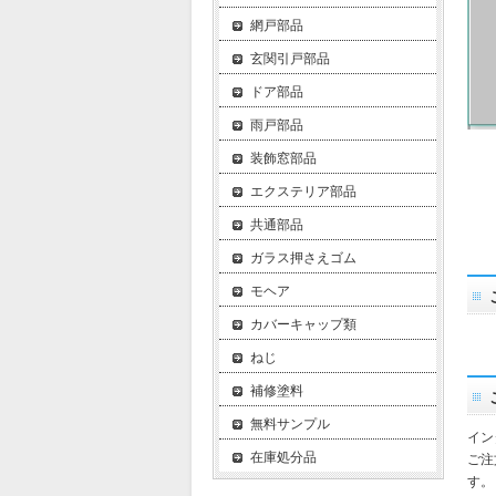
網戸部品
玄関引戸部品
ドア部品
雨戸部品
装飾窓部品
エクステリア部品
共通部品
ガラス押さえゴム
モヘア
カバーキャップ類
ねじ
補修塗料
無料サンプル
イン
在庫処分品
ご注
す。