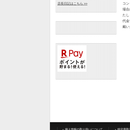
コン
店長日記はこちら >>
場合
たし
代金
戴い
個人情報の取り扱いについて
特定商取