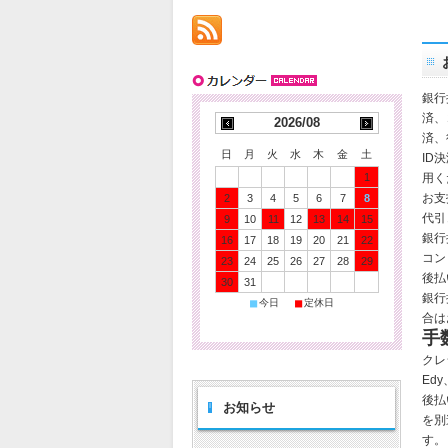
銀行
済、
2026/08
済、
日
月
火
水
木
金
土
ID
1
用く
お支
2
3
4
5
6
7
8
代引
9
10
11
12
13
14
15
銀行
16
17
18
19
20
21
22
コン
23
24
25
26
27
28
29
後払
30
31
銀行
■
■
今日
定休日
合は
手
クレ
Ed
後払
お知らせ
を別
す。