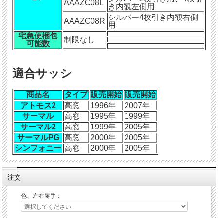
AAAZC08L
き内観左側用
シルバー4枚引き内観右側
AAAZC08R
用
宅急便梱包
制限なし
可能数
適合サッシ
商品名
タイプ
販売開始
販売開始
アトモス2
高窓
1996年
2007年
サーマル
高窓
1995年
1999年
サーマル2
高窓
1999年
2005年
サーマルPG
高窓
2000年
2005年
シンフォニー
高窓
2000年
2005年
注文
色、左右勝手：