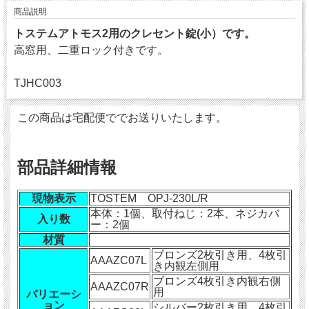
商品説明
トステムアトモス2用のクレセント錠(小）です。
高窓用、二重ロック付きです。
TJHC003
この商品は宅配便ででお送りいたします。
部品詳細情報
現物表示
TOSTEM OPJ-230L/R
本体：1個、取付ねじ：2本、ネジカバ
入り数
ー：2個
材質
ブロンズ2枚引き用、4枚引
AAAZC07L
き内観左側用
ブロンズ4枚引き内観右側
AAAZC07R
用
バリエーシ
ョン
シルバー2枚引き用、4枚引