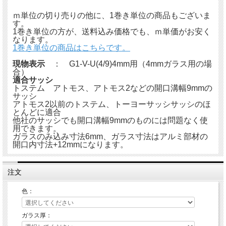
ｍ単位の切り売りの他に、1巻き単位の商品もございま
す。
1巻き単位の方が、送料込み価格でも、ｍ単価がお安く
なります。
1巻き単位の商品はこちらです。
現物表示
： G1-V-U(4/9)4mm用（4mmガラス用の場
合）
適合サッシ
トステム アトモス、アトモス2などの開口溝幅9mmの
サッシ
アトモス2以前のトステム、トーヨーサッシサッシのほ
とんどに適合
他社のサッシでも開口溝幅9mmのものには問題なく使
用できます。
ガラスのみ込み寸法6mm、ガラス寸法はアルミ部材の
開口内寸法+12mmになります。
注文
色：
ガラス厚：