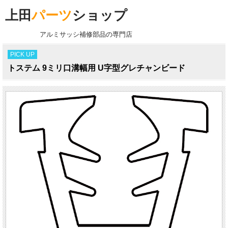
上田
パーツ
ショップ
アルミサッシ補修部品の専門店
PICK UP
トステム 9ミリ口溝幅用 U字型グレチャンビード