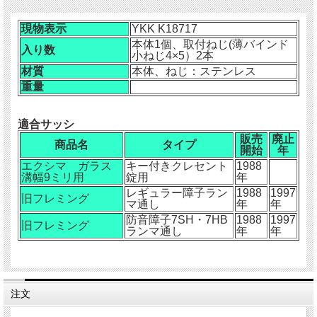
現物表示
YKK K18717
本体1個、取付ねじ(薄バインド
入り数
小ねじ4×5）2本
材質
本体、ねじ：ステンレス
重量
適合サッシ
販売
廃止
商品名
タイプ
開始
年
エクシマ ガラス
キー付きクレセント
1988
溝幅9ミリ用
錠用
年
レギュラー障子ラン
1988
1997
旧フレミング
マ通し
年
年
防音障子7SH・7HB
1988
1997
旧フレミング
ランマ通し
年
年
注文