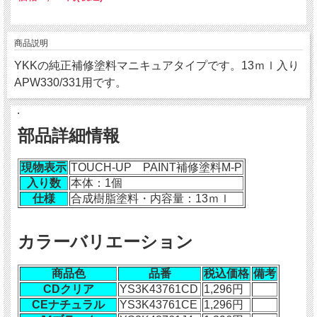
商品説明
YKKの純正補修塗料マニキュアタイプです。13ｍｌ入り
APW330/331用です。
部品詳細情報
現物表示
TOUCH-UP PAINT補修塗料M-P
入り数
本体：1個
仕様
合成樹脂塗料・内容量：13ｍｌ
カラーバリエーション
商品色
品番
税込価格
備考
CDクリア
YS3K43761CD
1,296円
CEナチュラル
YS3K43761CE
1,296円