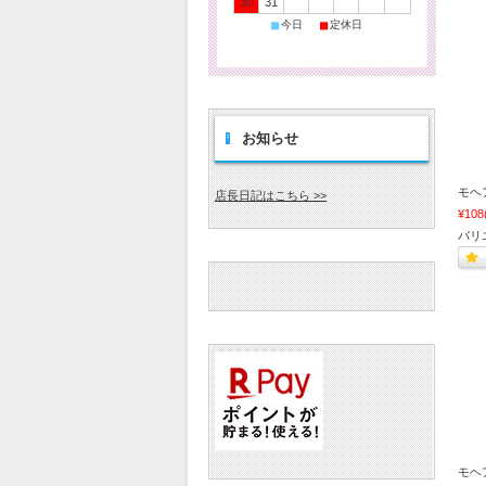
30
31
■
■
今日
定休日
お知らせ
モヘア6
店長日記はこちら >>
¥108
バリ
モヘア6