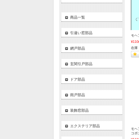
商品一覧
引違い窓部品
モヘア 
¥110
在庫 
網戸部品
玄関引戸部品
ドア部品
雨戸部品
装飾窓部品
エクステリア部品
モヘア 
コポ