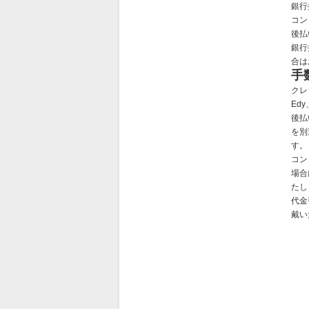
銀行
コン
後払
銀行
合は
手
クレ
Ed
後払
を別
す。
コン
場合
たし
代金
戴い