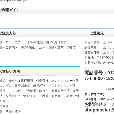
件中1件～29件を表示
ご利用ガイド
ご注文方法
ご連絡先
ターネットにて365日24時間受け付けております。
ショップ名：上田パ
文やご質問メールの対応は、店休日を除く営業日のみで
販売業者 ：上田サ
運営責任者：上田 一
所在地：〒737-0051
お急ぎの問い合わせ
い。
お支払い方法
電話番号：0120
ル）9:00~18:
振込、ゆうちょ銀行振替、代金引換、クレジットカード決
(サッシ
コンビニ（番号端末式）銀行ATM・ネットバンキング決
070-9281-
後払い（コンビニ、郵便局、銀行）、楽天銀行決済、楽天
れる番号です）
決済、を用意してございます。ご希望にあわせて、各種ご利
FAX番号：0823-25-7
ださい。
お問合せメー
払期限
shopmaster
@
き：商品引渡時