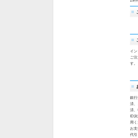
29
イン
ご注
す。
銀行
済、
済、
ID
用く
お支
代引