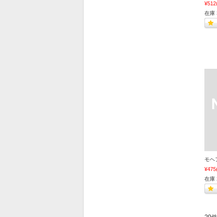
¥512
在庫 
モヘア9
¥475
在庫 