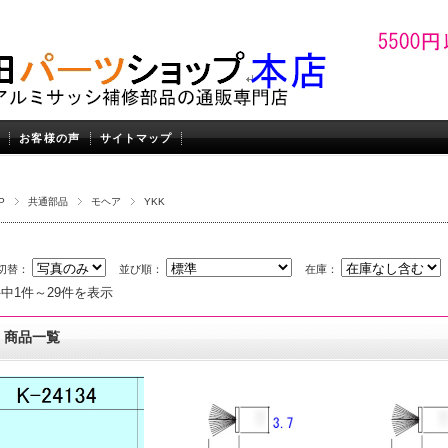
お客様の声
サイトマップ
P
共通部品
モヘア
YKK
切替：
並び順：
在庫：
件中1件～29件を表示
商品一覧