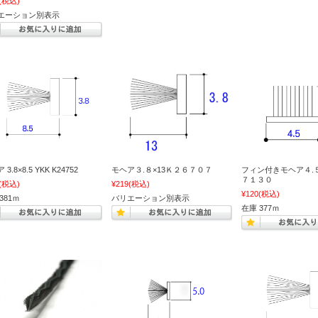
(税込)
エーション別表示
3.8×8.5 YKK K24752
モヘア３.８×13Ｋ２６７０７
フィン付きモヘア４.５
７１３０
(税込)
¥219
(税込)
¥120
(税込)
381ｍ
バリエーション別表示
在庫 377ｍ