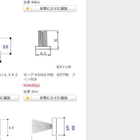
在庫 446ｍ
×３.５Ｋ２
モヘア 4.5×6.0 YKK K27799 フ
ィン付き
¥166
(税込)
在庫 15ｍ