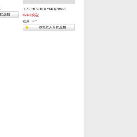
示
モヘア8.5×10.0 YKK K28868
¥248
(税込)
在庫 52ｍ