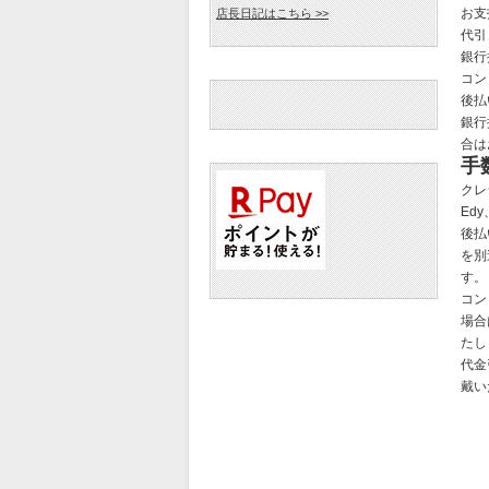
お支
店長日記はこちら >>
代引
銀行
コン
後払
銀行
合は
手
クレ
Ed
後払
を別
す。
コン
場合
たし
代金
戴い