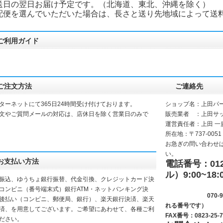
送日の翌日お届け予定です。（北海道、東北、沖縄を除く）
配便を選んでいただいた場合は、長さと送り先地域によって送
ご利用ガイド
ご注文方法
ご連絡先
ターネットにて365日24時間受け付けております。
ショップ名：上田パ
文やご質問メールの対応は、店休日を除く営業日のみで
販売業者 ：上田サ
運営責任者：上田 一
所在地：〒737-0051
お急ぎの問い合わせ
い。
お支払い方法
電話番号：0120
ル）9:00~18:
振込、ゆうちょ銀行振替、代金引換、クレジットカード決
(サッシ
コンビニ（番号端末式）銀行ATM・ネットバンキング決
070-9281-
後払い（コンビニ、郵便局、銀行）、楽天銀行決済、楽天
れる番号です）
決済、を用意してございます。ご希望にあわせて、各種ご利
FAX番号：0823-25-7
ださい。