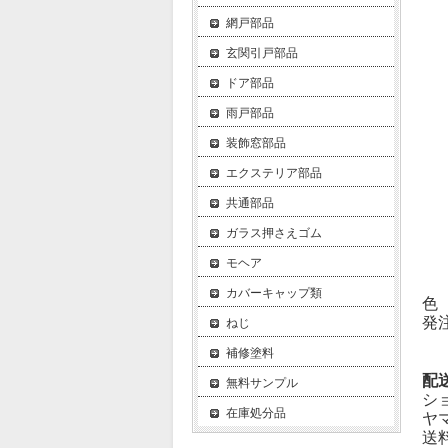
網戸部品
玄関引戸部品
ドア部品
雨戸部品
装飾窓部品
エクステリア部品
共通部品
ガラス押さえゴム
モヘア
カバーキャップ類
色
発
ねじ
補修塗料
配
無料サンプル
シ
在庫処分品
ヤ
送