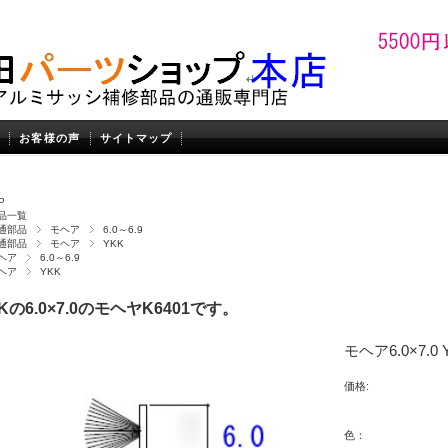
お客様の声
サイトマップ
P
品一覧
通部品
モヘア
6.0～6.9
通部品
モヘア
YKK
ヘア
6.0～6.9
ヘア
YKK
Kの6.0×7.0のモヘヤK6401です。
モヘア6.0×7.0 
価格:
色：