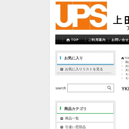
TOP
ご利用案内
お問い合せ
お気に入り
TO
商
共
お気に入りリストを見る
共
モ
モ
YK
商品カテゴリ
商品一覧
引違い窓部品