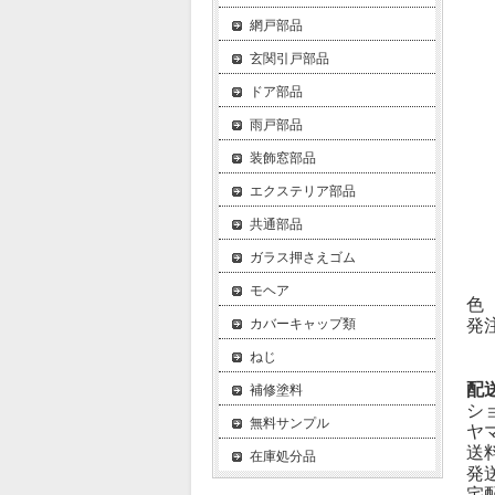
網戸部品
玄関引戸部品
ドア部品
雨戸部品
装飾窓部品
エクステリア部品
共通部品
ガラス押さえゴム
モヘア
色
カバーキャップ類
発
ねじ
配
補修塗料
シ
無料サンプル
ヤ
送
在庫処分品
発
宅