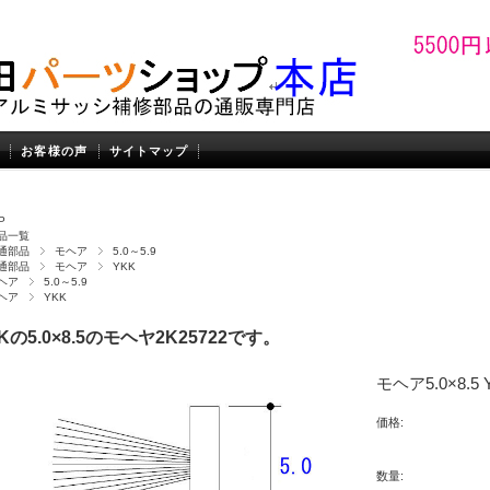
お客様の声
サイトマップ
P
品一覧
通部品
モヘア
5.0～5.9
通部品
モヘア
YKK
ヘア
5.0～5.9
ヘア
YKK
Kの5.0×8.5のモヘヤ2K25722です。
モヘア5.0×8.5 Y
価格:
数量: