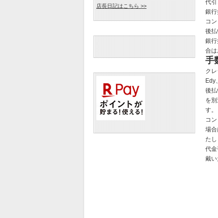
代引
店長日記はこちら >>
銀行
コン
後払
銀行
合は
手
クレ
Ed
後払
を別
す。
コン
場合
たし
代金
戴い