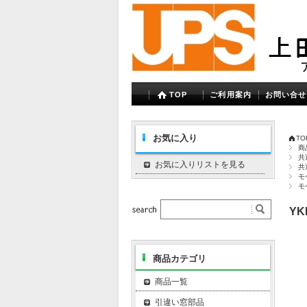
TOP
ご利用案内
お問い合せ
お気に入り
TO
商
共
お気に入りリストを見る
共
モ
モ
YK
商品カテゴリ
商品一覧
引違い窓部品