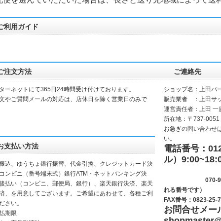
ご利用ガイド
ご注文方法
ご連絡先
ターネットにて365日24時間受け付けております。
ショップ名：上田パ
文やご質問メールの対応は、店休日を除く営業日のみで
販売業者 ：上田サ
運営責任者：上田 一
所在地：〒737-0051
お急ぎの問い合わせ
い。
お支払い方法
電話番号：0120
ル）9:00~18:
振込、ゆうちょ銀行振替、代金引換、クレジットカード決
(サッシ
コンビニ（番号端末式）銀行ATM・ネットバンキング決
070-9281-
後払い（コンビニ、郵便局、銀行）、楽天銀行決済、楽天
れる番号です）
決済、を用意してございます。ご希望にあわせて、各種ご利
FAX番号：0823-25-7
ださい。
お問合せメー
払期限
shopmaster
@