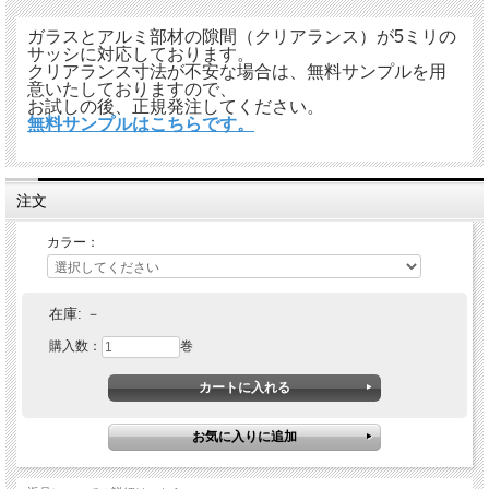
商品番号 TKZG025
カラーはグレー、ブラック、ホワイトの3色がございま
ガラスとアルミ部材の隙間（クリアランス）が5ミリの
す。
サッシに対応しております。
クリアランス寸法が不安な場合は、無料サンプルを用
意いたしておりますので、
お試しの後、正規発注してください。
無料サンプルはこちらです。
注文
カラー：
在庫:
－
購入数：
巻