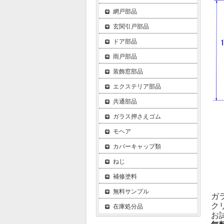
網戸部品
玄関引戸部品
ドア部品
雨戸部品
装飾窓部品
エクステリア部品
共通部品
ガラス押さえゴム
モヘア
カバーキャップ類
ねじ
補修塗料
無料サンプル
ガ
ク
在庫処分品
お