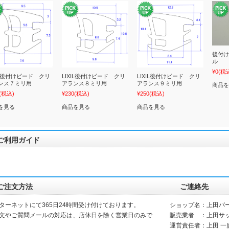
後付け
ル
¥0
(税
XIL後付けビード クリ
LIXIL後付けビード クリ
LIXIL後付けビード クリ
ンス７ミリ用
アランス８ミリ用
アランス９ミリ用
商品を
(税込)
¥230
(税込)
¥250
(税込)
を見る
商品を見る
商品を見る
ご利用ガイド
ご注文方法
ご連絡先
ターネットにて365日24時間受け付けております。
ショップ名：上田パ
文やご質問メールの対応は、店休日を除く営業日のみで
販売業者 ：上田サ
運営責任者：上田 一