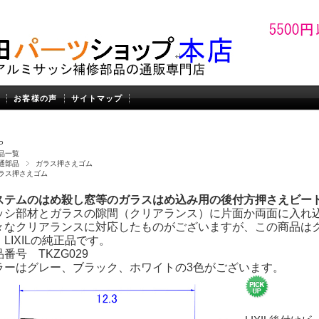
お客様の声
サイトマップ
P
品一覧
通部品
ガラス押さえゴム
ラス押さえゴム
ステムのはめ殺し窓等のガラスはめ込み用の後付方押さえビー
ッシ部材とガラスの隙間（クリアランス）に片面か両面に入れ
々なクリアランスに対応したものがございますが、この商品は
LIXILの純正品です。
番号 TKZG029
ラーはグレー、ブラック、ホワイトの3色がございます。