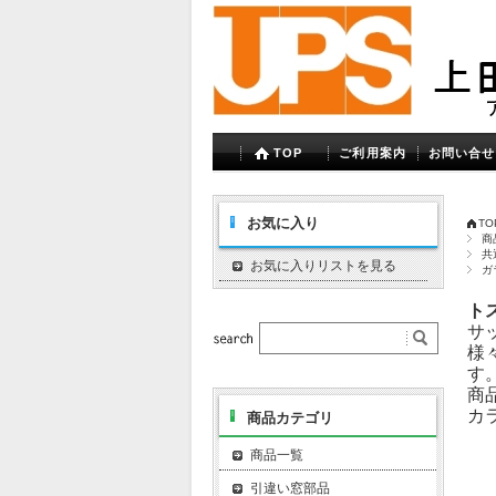
TOP
ご利用案内
お問い合せ
お気に入り
TO
商
共
お気に入りリストを見る
ガ
ト
サ
様
す。
商品
カ
商品カテゴリ
商品一覧
引違い窓部品