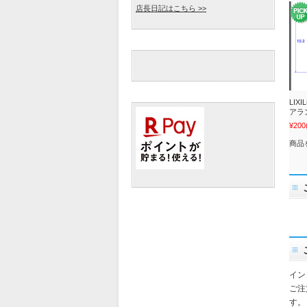
店長日記はこちら >>
LI
アラ
¥200
商品
イン
ご注
す。