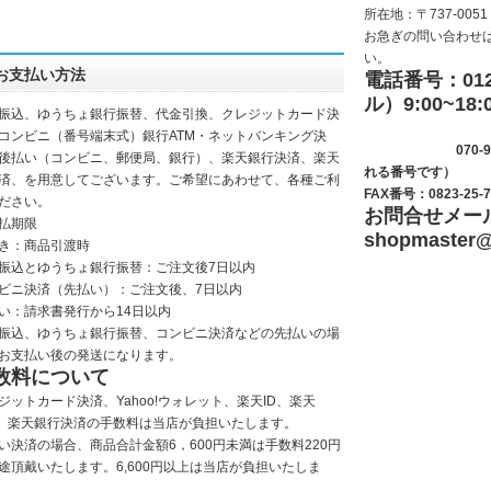
所在地：〒737-0051
お急ぎの問い合わせ
い。
お支払い方法
電話番号：0120
ル）9:00~18:
振込、ゆうちょ銀行振替、代金引換、クレジットカード決
(サッシ
コンビニ（番号端末式）銀行ATM・ネットバンキング決
070-9281-
後払い（コンビニ、郵便局、銀行）、楽天銀行決済、楽天
れる番号です）
決済、を用意してございます。ご希望にあわせて、各種ご利
FAX番号：0823-25-7
ださい。
お問合せメー
払期限
shopmaster
@
き：商品引渡時
振込とゆうちょ銀行振替：ご注文後7日以内
ビニ決済（先払い）：ご注文後、7日以内
い：請求書発行から14日以内
振込、ゆうちょ銀行振替、コンビニ決済などの先払いの場
お支払い後の発送になります。
数料について
ジットカード決済、Yahoo!ウォレット、楽天ID、楽天
y、楽天銀行決済の手数料は当店が負担いたします。
い決済の場合、商品合計金額6，600円未満は手数料220円
途頂戴いたします。6,600円以上は当店が負担いたしま