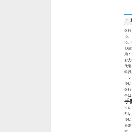
銀行
済、
済、
ID
用く
お支
代引
銀行
コン
後払
銀行
合は
手
クレ
Ed
後払
を別
す。