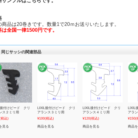
料サンプルはこちらです。
料
の商品は20巻きです。数量1で20ｍお送りいたします。
料は全国一律1500円です。
同じサッシの関連部品
XIL後付けビード クリ
LIXIL後付けビード クリ
LIXIL後付けビード クリ
LIX
ンス２ミリ用
アランス３ミリ用
アランス４ミリ用
アラン
(税込)
¥100
(税込)
¥120
(税込)
¥150
(
を見る
商品を見る
商品を見る
商品を