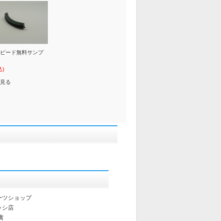
ビード無料サンプ
込)
見る
ーツショップ
ッシ店
廣